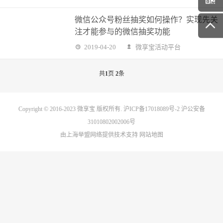
微信公众号粉丝抽奖如何操作？实现先关
注才能参与的微信抽奖功能
2019-04-20
微享宝活动平台
共
1
页
2
条
Copyright © 2016-2023
微享宝
版权所有.
沪ICP备17018089号-2
沪公安备
31010802002006号
由上海举盟网络提供技术支持
网站地图