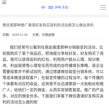
导
航
关键词不能为空
微信里那种推广邀请好友购买返利的活动是怎么做出来的
日期：
网站首页
2020-12-24
分类：分销返佣
微享宝教程
我们经常可以看到在朋友圈里那种分销裂变的活动，比
如我购买了某个商品后，把海报分享给好友，好友购买了商
睿客宝教程
品，我可以获得返利的红包，利用用户趋从心理、知识焦
虑、利益驱使等心理变化而完成的自传播增长策略，是企业
任务海报
需要探索并不断试验的，通过搭建微信裂变
分销
系统，可以
零成本精准获取客户，在裂变传播的过程当中，每个传播的
注册/登陆
个体都有对应的收益，这将使平台迅速聚拢一大批粉丝和推
广人，给他们一定的佣金，从而实现销售裂变。推广的产品
①微享宝
②睿客宝
多，对应的佣金也多。下面我们来看下微信邀请好友购买返
利的活动怎么做的呢